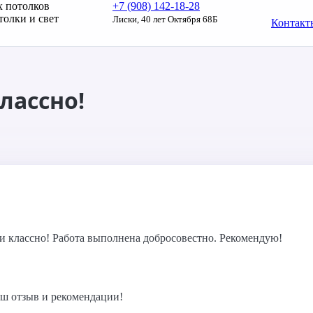
х потолков
+7 (908) 142‑18‑28
олки и свет
Лиски, 40 лет Октября 68Б
Контакт
лассно!
 и классно! Работа выполнена добросовестно. Рекомендую!
ваш отзыв и рекомендации!