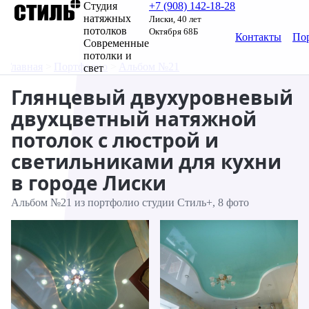
Студия
+7 (908) 142‑18‑28
натяжных
Лиски, 40 лет
потолков
Октября 68Б
Контакты
По
Современные
потолки и
Главная
Портфолио
Альбом №21
свет
Глянцевый двухуровневый
двухцветный натяжной
потолок с люстрой и
светильниками для кухни
в городе Лиски
Альбом №21 из портфолио студии Стиль+, 8 фото